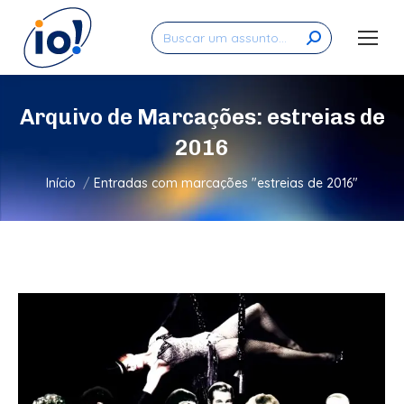
Search:
Arquivo de Marcações:
estreias de
2016
Você está aqui:
Início
Entradas com marcações "estreias de 2016"