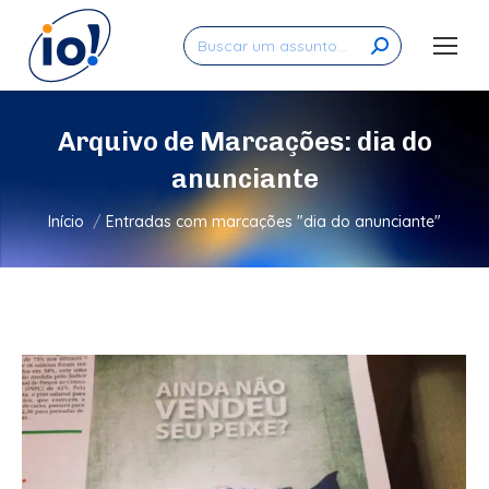
Search:
Arquivo de Marcações:
dia do
anunciante
Você está aqui:
Início
Entradas com marcações "dia do anunciante"