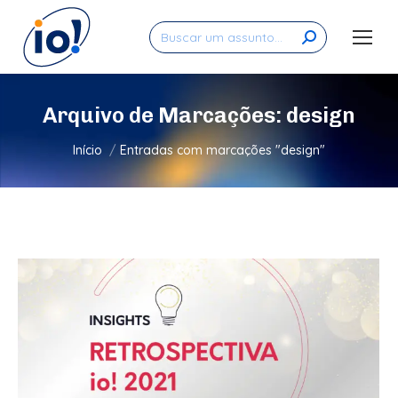
Search:
Arquivo de Marcações:
design
Você está aqui:
Início
Entradas com marcações "design"