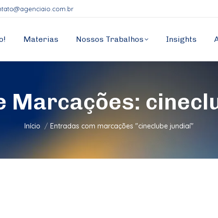
ntato@agenciaio.com.br
o!
Materias
Nossos Trabalhos
Insights
de Marcações:
cinecl
Você está aqui:
Início
Entradas com marcações "cineclube jundiaí"