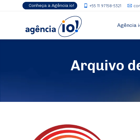
Conheça a Agência io!
+55 11 97158-5321
co
Agência i
Arquivo 