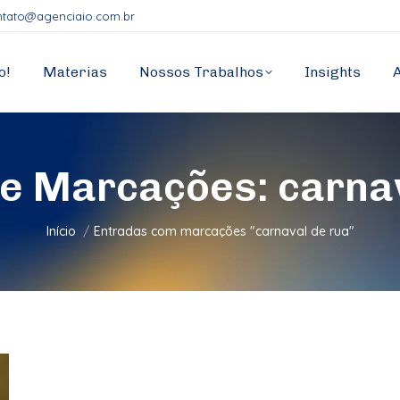
ntato@agenciaio.com.br
o!
Materias
Nossos Trabalhos
Insights
de Marcações:
carna
Você está aqui:
Início
Entradas com marcações "carnaval de rua"