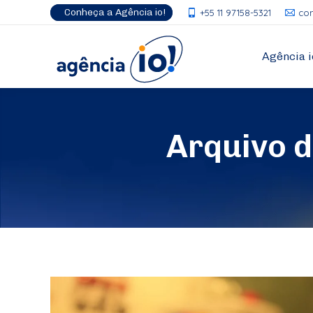
Conheça a Agência io!
+55 11 97158-5321
co
Agência i
Arquivo 