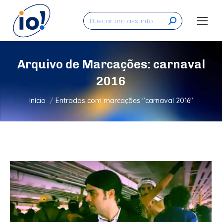
Search:
Arquivo de Marcações:
carnaval
2016
Você está aqui:
Início
Entradas com marcações "carnaval 2016"