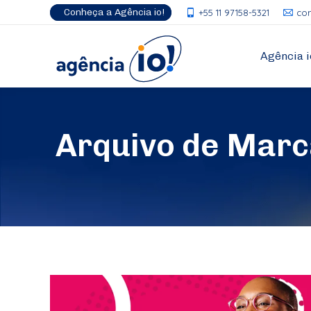
Conheça a Agência io!
+55 11 97158-5321
co
Agência i
Arquivo de Mar