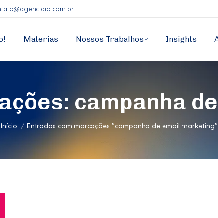
ntato@agenciaio.com.br
o!
Materias
Nossos Trabalhos
Insights
cações:
campanha de 
Você está aqui:
Início
Entradas com marcações "campanha de email marketing"