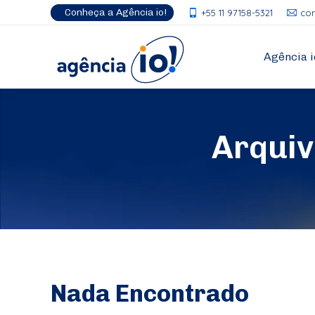
Conheça a Agência io!
+55 11 97158-5321
co
Agência i
Arqui
Nada Encontrado