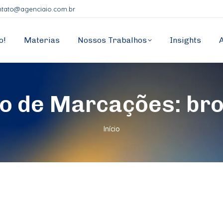
ntato@agenciaio.com.br
o!
Materias
Nossos Trabalhos
Insights
vo de Marcações:
br
Você está aqui:
Início