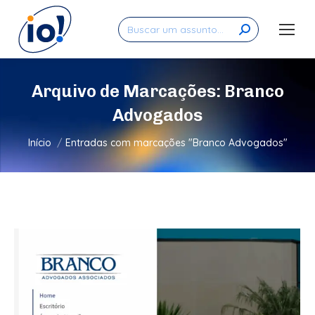
Search:
Arquivo de Marcações:
Branco
Advogados
Você está aqui:
Início
Entradas com marcações "Branco Advogados"