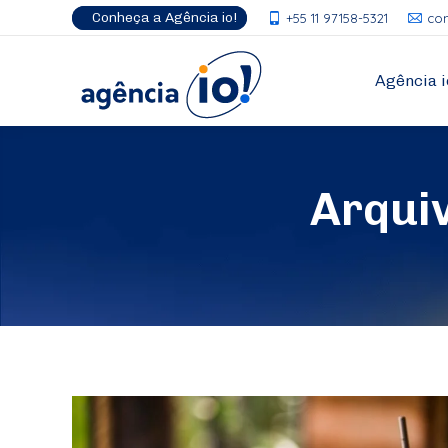
Conheça a Agência io!
+55 11 97158-5321
co
Agência i
Arqui