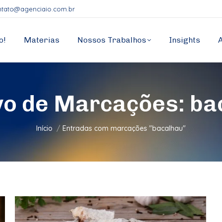
ntato@agenciaio.com.br
o!
Materias
Nossos Trabalhos
Insights
vo de Marcações:
ba
Você está aqui:
Início
Entradas com marcações "bacalhau"