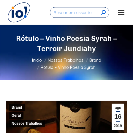
Search:
Rótulo – Vinho Poesia Syrah –
Terroir Jundiahy
Você está aqui:
Início
Nossos Trabalhos
Brand
Rótulo – Vinho Poesia Syrah…
Brand
ago
16
Geral
Nossos Trabalhos
2019