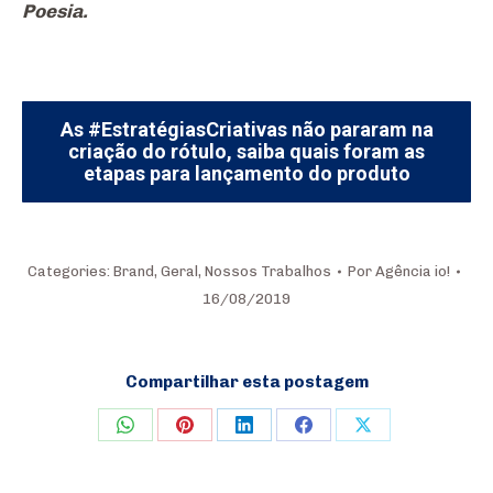
Poesia.
As #EstratégiasCriativas não pararam na
criação do rótulo, saiba quais foram as
etapas para lançamento do produto
Categories:
Brand
,
Geral
,
Nossos Trabalhos
Por
Agência io!
16/08/2019
Compartilhar esta postagem
Share
Share
Share
Share
Share
on
on
on
on
on