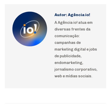
WhatsApp
Pinterest
LinkedIn
Facebook
X
Autor:
Agência io!
A Agência io! atua em
diversas frentes da
comunicação:
campanhas de
marketing digital e jobs
de publicidade,
endomarketing,
jornalismo corporativo,
web e mídias sociais.
Navegação