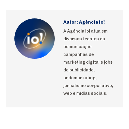
WhatsApp
Pinterest
LinkedIn
Facebook
X
Autor:
Agência io!
A Agência io! atua em
diversas frentes da
comunicação:
campanhas de
marketing digital e jobs
de publicidade,
endomarketing,
jornalismo corporativo,
web e mídias sociais.