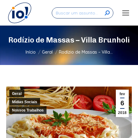
Search:
Rodízio de Massas – Villa Brunholi
Você está aqui:
Início
Geral
Rodízio de Massas – Villa…
Geral
fev
6
Mídias Sociais
Nossos Trabalhos
2018