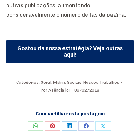
outras publicações, aumentando
consideravelmente o número de fãs da página.
Gostou da nossa estratégia? Veja outras
aqui!
Categories:
Geral
,
Mídias Sociais
,
Nossos Trabalhos
Por
Agência io!
06/02/2018
Compartilhar esta postagem
Share
Share
Share
Share
Share
on
on
on
on
on