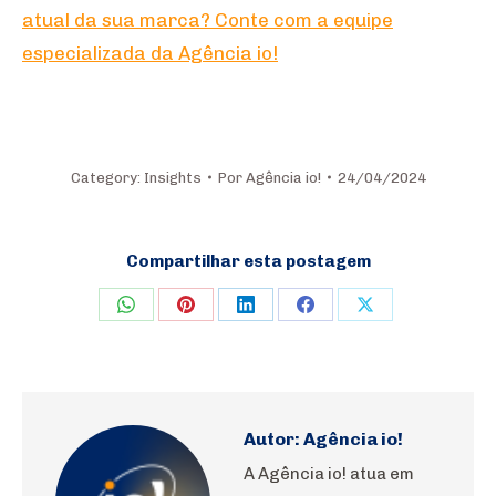
atual da sua marca? Conte com a equipe
especializada da Agência io!
Category:
Insights
Por
Agência io!
24/04/2024
Compartilhar esta postagem
Share
Share
Share
Share
Share
on
on
on
on
on
WhatsApp
Pinterest
LinkedIn
Facebook
X
Autor:
Agência io!
A Agência io! atua em