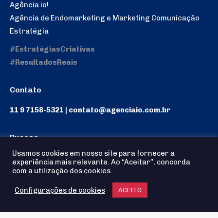
Agência io!
Agência de Endomarketing e Marketing Comunicação
Estratégia
#EstratégiasCriativas
#ResultadosReais
Contato
11 9 7158-5321 | contato@agenciaio.com.br
Buscar
Usamos cookies em nosso site para fornecer a
Search:
experiência mais relevante. Ao “Aceitar”, concorda
com a utilização dos cookies.
Configurações de cookies
ACEITO
Agência io! © 2025 - Todos os Direitos reservados