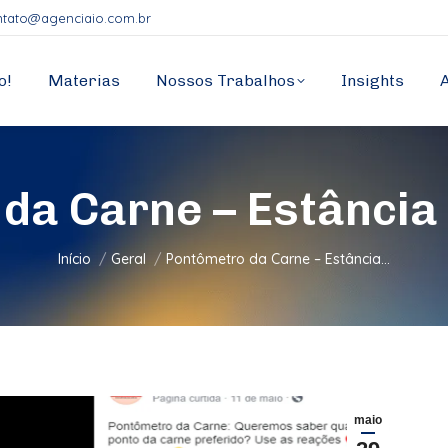
ntato@agenciaio.com.br
o!
Materias
Nossos Trabalhos
Insights
da Carne – Estânci
Você está aqui:
Início
Geral
Pontômetro da Carne – Estância…
maio