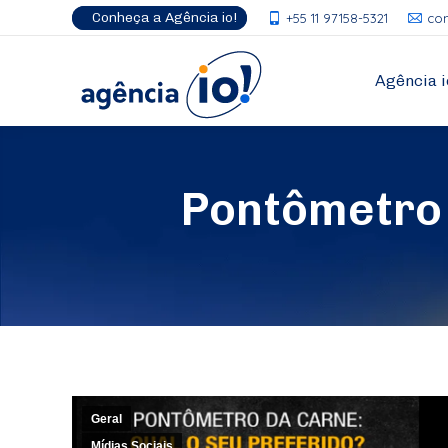
Conheça a Agência io!
+55 11 97158-5321
co
Agência i
Pontômetro 
Geral
Mídias Sociais