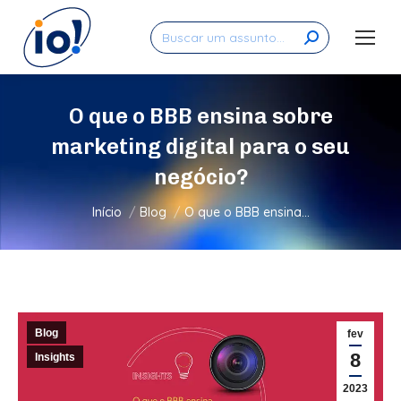
Search:
O que o BBB ensina sobre
marketing digital para o seu
negócio?
Você está aqui:
Início
Blog
O que o BBB ensina…
Blog
fev
8
Insights
2023