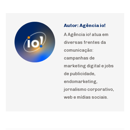
on
on
on
on
on
WhatsApp
Pinterest
LinkedIn
Facebook
X
Autor:
Agência io!
A Agência io! atua em
diversas frentes da
comunicação:
campanhas de
marketing digital e jobs
de publicidade,
endomarketing,
jornalismo corporativo,
web e mídias sociais.