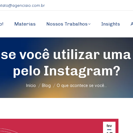
ntato@agenciaio.com.br
o!
Materias
Nossos Trabalhos
Insights
se você utilizar um
pelo Instagram?
Você está aqui:
Início
Blog
O que acontece se você…
fev