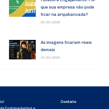
que sua empresa não pode
ficar na arquibancada?
05/05/2026
As imagens ficaram reais
demais
23/04/2026
Contato
io!
 de Endomarketing e