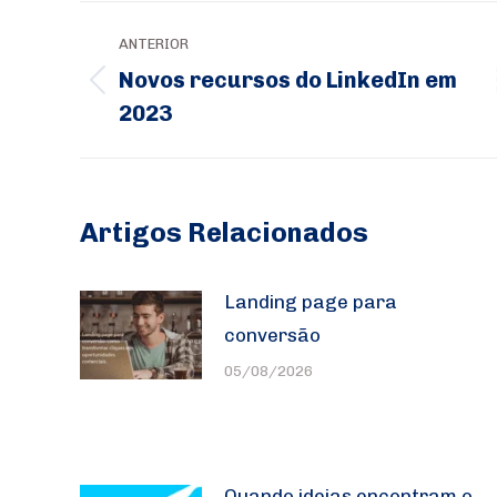
Navegação
ANTERIOR
de
Novos recursos do LinkedIn em
Post
post:
2023
anterior:
Artigos Relacionados
Landing page para
conversão
05/08/2026
Quando ideias encontram o