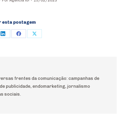
Por
Agência io!
15/02/2023
r esta postagem
e
Share
Share
Share
on
on
on
rest
LinkedIn
Facebook
X
diversas frentes da comunicação: campanhas de
 de publicidade, endomarketing, jornalismo
s sociais.