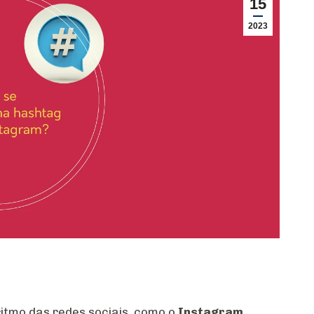
15
2023
itmo das redes sociais, como o
Instagram
,