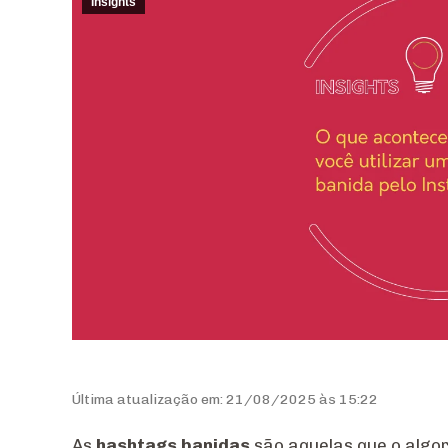
Insights
Última atualização em: 21/08/2025 às 15:22
As
hashtags banidas
são aquelas que o algor