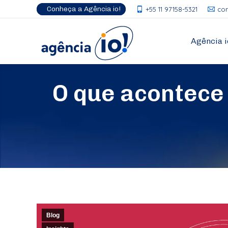
Conheça a Agência io!
+55 11 97158-5321
co
Agência i
O que acontece 
Blog