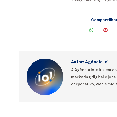
Categories:
Blog
,
Insights
Compartilha
Share
Shar
on
on
WhatsApp
Pinte
Autor:
Agência io!
A Agência io! atua em 
marketing digital e jobs
corporativo, web e mídia