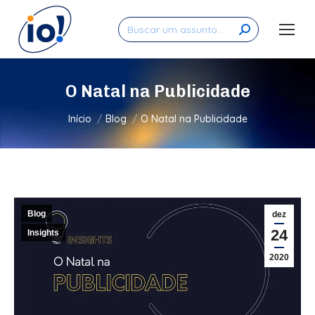
Search:
O Natal na Publicidade
Você está aqui:
Início
Blog
O Natal na Publicidade
Blog
dez
24
Insights
2020