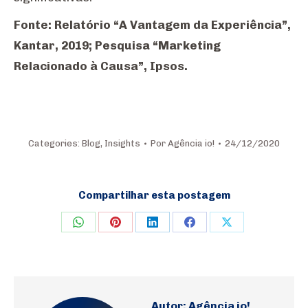
Fonte: Relatório “A Vantagem da Experiência”,
Kantar, 2019; Pesquisa “Marketing
Relacionado à Causa”, Ipsos.
Categories:
Blog
,
Insights
Por
Agência io!
24/12/2020
Compartilhar esta postagem
Share
Share
Share
Share
Share
on
on
on
on
on
WhatsApp
Pinterest
LinkedIn
Facebook
X
Autor:
Agência io!