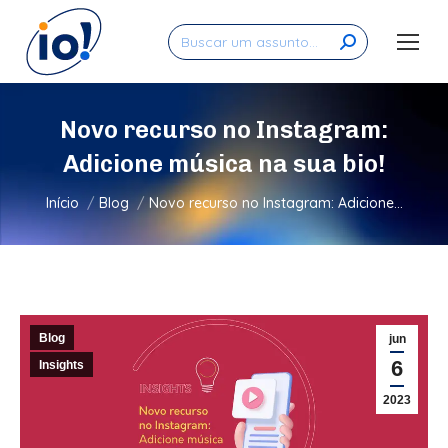
Search:
Novo recurso no Instagram:
Adicione música na sua bio!
Você está aqui:
Início
Blog
Novo recurso no Instagram: Adicione…
Blog
jun
6
Insights
2023