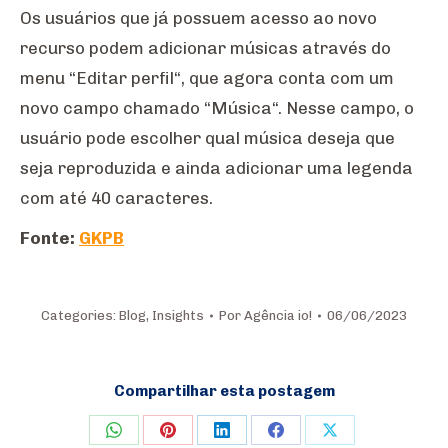
Os usuários que já possuem acesso ao novo
recurso podem adicionar músicas através do
menu “Editar perfil“, que agora conta com um
novo campo chamado “Música“. Nesse campo, o
usuário pode escolher qual música deseja que
seja reproduzida e ainda adicionar uma legenda
com até 40 caracteres.
Fonte:
GKPB
Categories:
Blog
,
Insights
Por
Agência io!
06/06/2023
Compartilhar esta postagem
Share
Share
Share
Share
Share