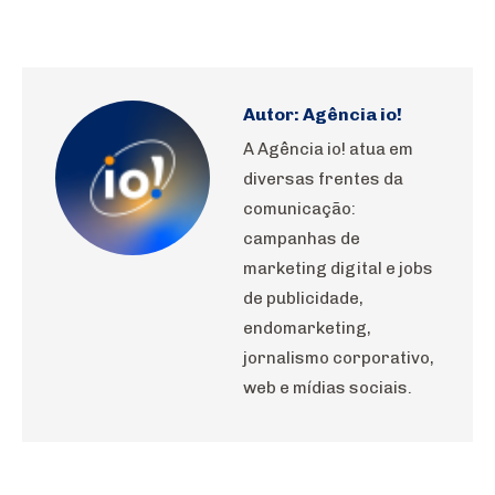
on
on
on
on
on
WhatsApp
Pinterest
LinkedIn
Facebook
X
Autor:
Agência io!
A Agência io! atua em
diversas frentes da
comunicação:
campanhas de
marketing digital e jobs
de publicidade,
endomarketing,
jornalismo corporativo,
web e mídias sociais.