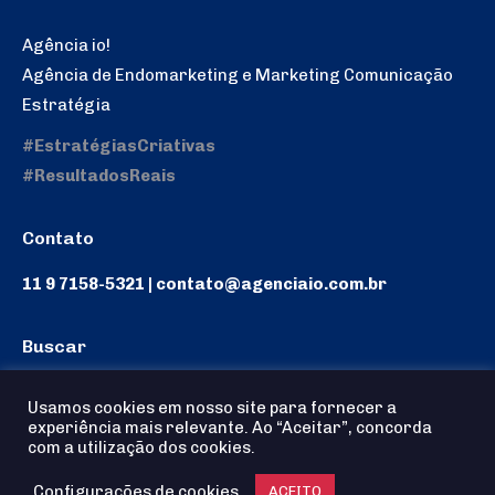
Agência io!
Agência de Endomarketing e Marketing Comunicação
Estratégia
#EstratégiasCriativas
#ResultadosReais
Contato
11 9 7158-5321 | contato@agenciaio.com.br
Buscar
Search:
Usamos cookies em nosso site para fornecer a
experiência mais relevante. Ao “Aceitar”, concorda
com a utilização dos cookies.
Configurações de cookies
ACEITO
Agência io! © 2025 - Todos os Direitos reservados