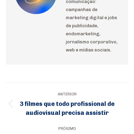
comunicação:
campanhas de
marketing digital e jobs
de publicidade,
endomarketing,
jornalismo corporativo,
web e mídias sociais.
Navegação
ANTERIOR
de
3 filmes que todo profissional de
Post
post:
audiovisual precisa assistir
anterior:
PRÓXIMO