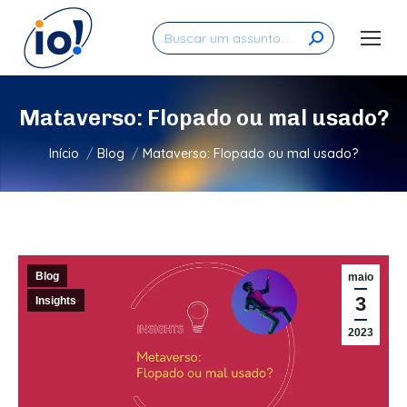
Search:
Mataverso: Flopado ou mal usado?
Você está aqui:
Início
Blog
Mataverso: Flopado ou mal usado?
Blog
maio
3
Insights
2023