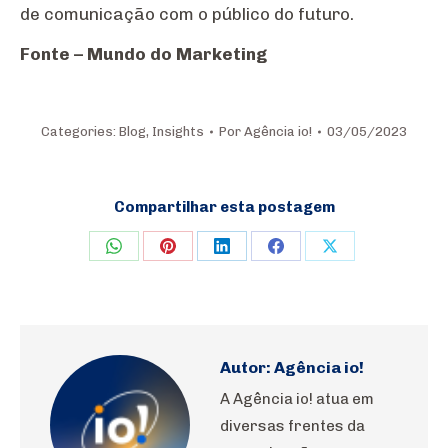
de comunicação com o público do futuro.
Fonte – Mundo do Marketing
Categories:
Blog
,
Insights
Por
Agência io!
03/05/2023
Compartilhar esta postagem
Share
Share
Share
Share
Share
on
on
on
on
on
WhatsApp
Pinterest
LinkedIn
Facebook
X
Autor:
Agência io!
A Agência io! atua em
diversas frentes da