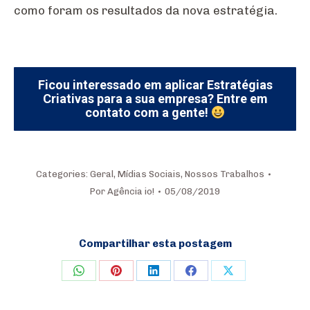
como foram os resultados da nova estratégia.
Ficou interessado em aplicar Estratégias
Criativas para a sua empresa? Entre em
contato com a gente!
Categories:
Geral
,
Mídias Sociais
,
Nossos Trabalhos
Por
Agência io!
05/08/2019
Compartilhar esta postagem
Share
Share
Share
Share
Share
on
on
on
on
on