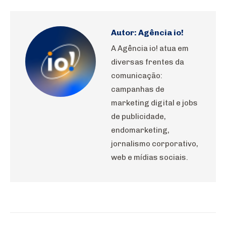
WhatsApp
Pinterest
LinkedIn
Facebook
X
Autor:
Agência io!
A Agência io! atua em
diversas frentes da
comunicação:
campanhas de
marketing digital e jobs
de publicidade,
endomarketing,
jornalismo corporativo,
web e mídias sociais.
Navegação