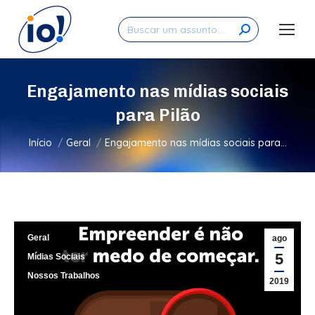
Search:
Engajamento nas mídias sociais
para Pilão
Você está aqui:
Início
Geral
Engajamento nas mídias sociais para…
Geral
ago
5
Mídias Sociais
Nossos Trabalhos
2019