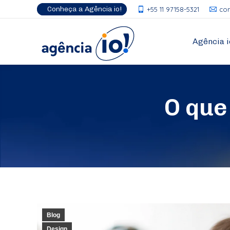
Conheça a Agência io!
+55 11 97158-5321
co
Agência i
O que
Blog
Design