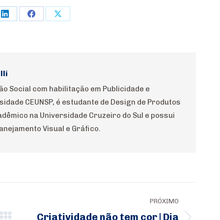
e
Share
Share
Share
on
on
on
rest
LinkedIn
Facebook
X
li
 Social com habilitação em Publicidade e
sidade CEUNSP, é estudante de Design de Produtos
dêmico na Universidade Cruzeiro do Sul e possui
anejamento Visual e Gráfico.
PRÓXIMO
Criatividade não tem cor | Dia