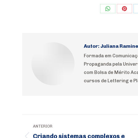
Share
Shar
on
on
WhatsApp
Pinte
Autor:
Juliana Raminel
Formada em Comunicação
Propaganda pela Univer
com Bolsa de Mérito Aca
cursos de Lettering e Pl
Navegação
ANTERIOR
de
Criando sistemas complexos e