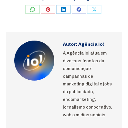
Share
Share
Share
Share
Share
on
on
on
on
on
WhatsApp
Pinterest
LinkedIn
Facebook
X
Autor:
Agência io!
A Agência io! atua em
diversas frentes da
comunicação:
campanhas de
marketing digital e jobs
de publicidade,
endomarketing,
jornalismo corporativo,
web e mídias sociais.