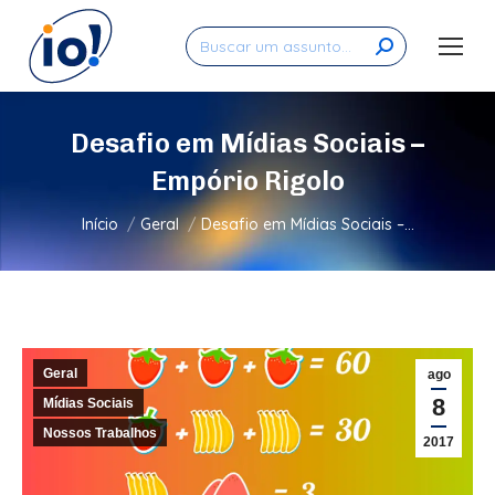
Search:
Desafio em Mídias Sociais –
Empório Rigolo
Você está aqui:
Início
Geral
Desafio em Mídias Sociais –…
Geral
ago
8
Mídias Sociais
Nossos Trabalhos
2017