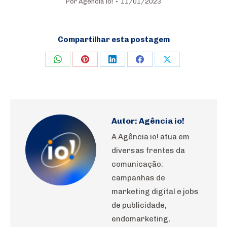
Por
Agência io!
11/01/2023
Compartilhar esta postagem
Share
Share
Share
Share
Share
on
on
on
on
on
WhatsApp
Pinterest
LinkedIn
Facebook
X
Autor:
Agência io!
A Agência io! atua em
diversas frentes da
comunicação:
campanhas de
marketing digital e jobs
de publicidade,
endomarketing,