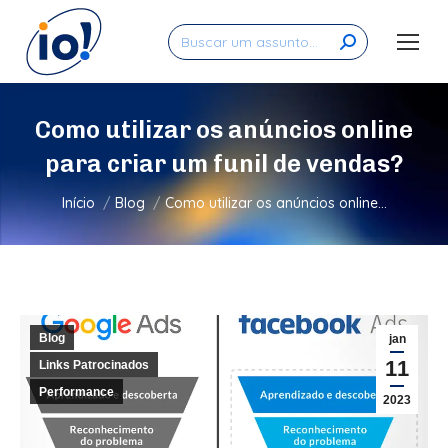
Search:
Como utilizar os anúncios online
para criar um funil de vendas?
Você está aqui:
Início
Blog
Como utilizar os anúncios online…
Blog
jan
11
Links Patrocinados
Performance
2023