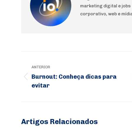
marketing digital e jobs
corporativo, web e mídia
Navegação
de
ANTERIOR
Burnout: Conheça dicas para
post:
Post
evitar
anterior:
Artigos Relacionados