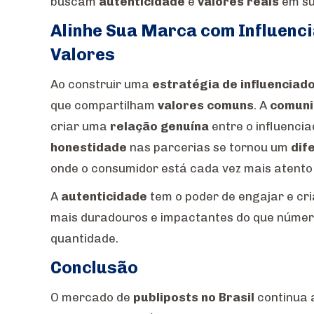
buscam
autenticidade
e
valores reais
em su
Alinhe Sua Marca com Influenc
Valores
Ao construir uma
estratégia de influenciad
que compartilham
valores comuns
. A
comuni
criar uma
relação genuína
entre o influencia
honestidade
nas parcerias se tornou um
dif
onde o consumidor está cada vez mais atento 
A
autenticidade
tem o poder de engajar e cr
mais duradouros e impactantes do que númer
quantidade.
Conclusão
O mercado de
publiposts no Brasil
continua 