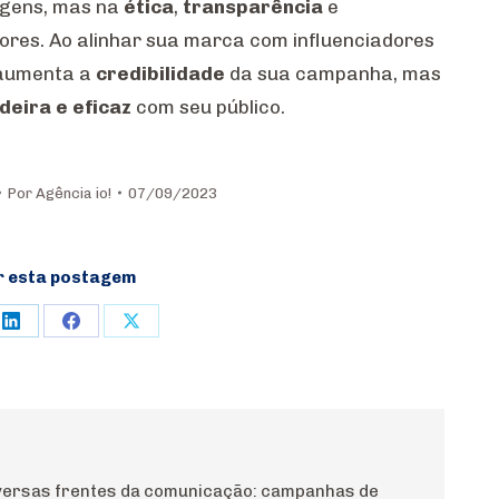
agens, mas na
ética
,
transparência
e
ores. Ao alinhar sua marca com influenciadores
 aumenta a
credibilidade
da sua campanha, mas
deira e eficaz
com seu público.
Por
Agência io!
07/09/2023
r esta postagem
e
Share
Share
Share
on
on
on
rest
LinkedIn
Facebook
X
diversas frentes da comunicação: campanhas de