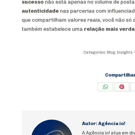
sucesso
não está apenas no volume de post
autenticidade
nas parcerias com influenciad
que compartilham valores reais, você não só
também estabelece uma
relação mais verda
Categories:
Blog
,
Insights
Compartilha
Share
Shar
on
on
WhatsApp
Pinte
Autor:
Agência io!
A Agência io! atua em 