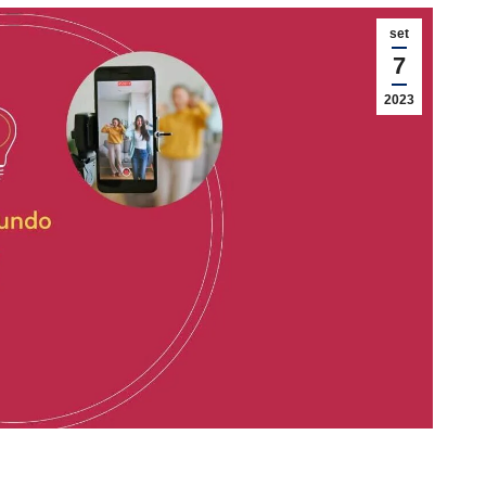
set
7
2023