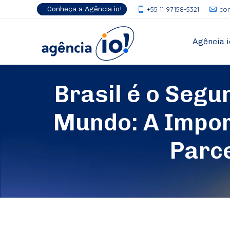
Conheça a Agência io!
+55 11 97158-5321
co
Agência i
Brasil é o Seg
Mundo: A Impor
Parce