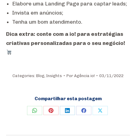
Elabore uma Landing Page para captar leads;
Invista em anúncios;
Tenha um bom atendimento.
Dica extra: conte com a io! para estratégias
criativas personalizadas para o seu negócio!
Categories:
Blog
,
Insights
Por
Agência io!
03/11/2022
Compartilhar esta postagem
Share
Share
Share
Share
Share
on
on
on
on
on
WhatsApp
Pinterest
LinkedIn
Facebook
X