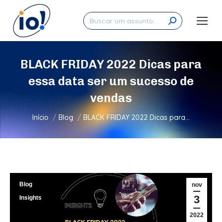
Search:
BLACK FRIDAY 2022 Dicas para
essa data ser um sucesso de
vendas
Você está aqui:
Início
Blog
BLACK FRIDAY 2022 Dicas para…
Blog
nov
3
Insights
2022