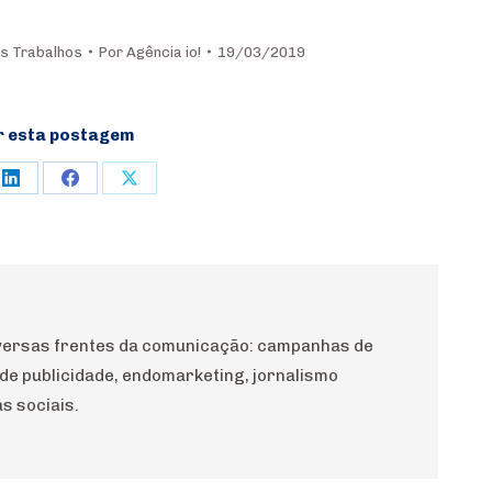
s Trabalhos
Por
Agência io!
19/03/2019
r esta postagem
e
Share
Share
Share
on
on
on
rest
LinkedIn
Facebook
X
diversas frentes da comunicação: campanhas de
 de publicidade, endomarketing, jornalismo
s sociais.