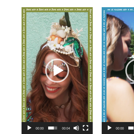
Tocador
Tocador
de
de
vídeo
vídeo
00:00
00:04
00:00