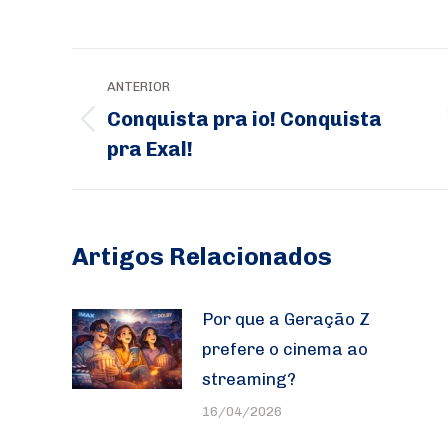
Navegação
ANTERIOR
de
Conquista pra io! Conquista
Post
post:
pra Exal!
anterior:
Artigos Relacionados
Por que a Geração Z
prefere o cinema ao
streaming?
16/04/2026