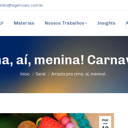
ntato@agenciaio.com.br
o!
Materias
Nossos Trabalhos
Insights
a, aí, menina! Carna
Você está aqui:
Início
Geral
Arrasta pra cima, aí, menina!…
mar