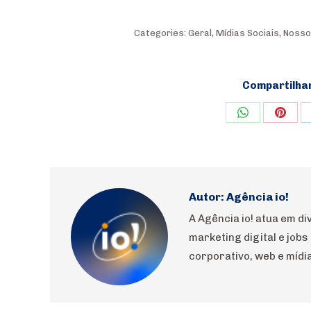
Categories:
Geral
,
Mídias Sociais
,
Nosso
Compartilha
Share
Shar
on
on
WhatsApp
Pinte
Autor:
Agência io!
A Agência io! atua em 
marketing digital e jobs
corporativo, web e mídia