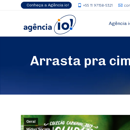
Conheça a Agência io!
+55 11 97158-5321
co
Agência i
Arrasta pra cim
Geral
Mídias Sociais