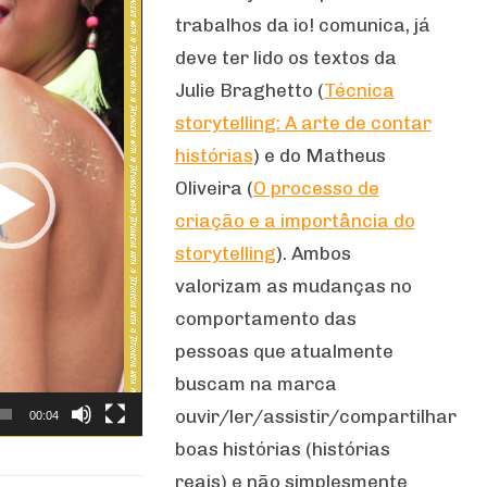
trabalhos da io! comunica, já
deve ter lido os textos da
Julie Braghetto (
Técnica
storytelling: A arte de contar
histórias
) e do Matheus
Oliveira (
O processo de
criação e a importância do
storytelling
). Ambos
valorizam as mudanças no
comportamento das
pessoas que atualmente
buscam na marca
ouvir/ler/assistir/compartilhar
00:04
boas histórias (histórias
reais) e não simplesmente