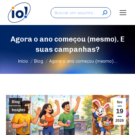
Search:
Agora o ano começou (mesmo). E
suas campanhas?
Você está aqui:
Início
Blog
Agora o ano começou (mesmo).…
Blog
fev
19
Insights
2026