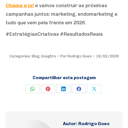
Chama a io!
e vamos construir as próximas
campanhas juntos: marketing, endomarketing e
tudo que vem pela frente em 2026.
#EstratégiasCriativas #ResultadosReais
Categories:
Blog
,
Insights
Por
Rodrigo Goes
19/02/2026
Compartilhar esta postagem
Share
Share
Share
Share
Share
on
on
on
on
on
WhatsApp
Pinterest
LinkedIn
Facebook
X
Autor:
Rodrigo Goes