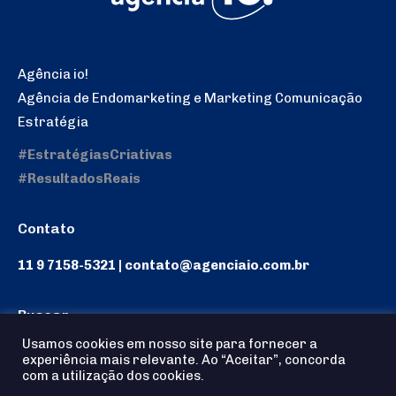
Agência io!
Agência de Endomarketing e Marketing Comunicação
Estratégia
#EstratégiasCriativas
#ResultadosReais
Contato
11 9 7158-5321 | contato@agenciaio.com.br
Buscar
Usamos cookies em nosso site para fornecer a
Search:
experiência mais relevante. Ao “Aceitar”, concorda
com a utilização dos cookies.