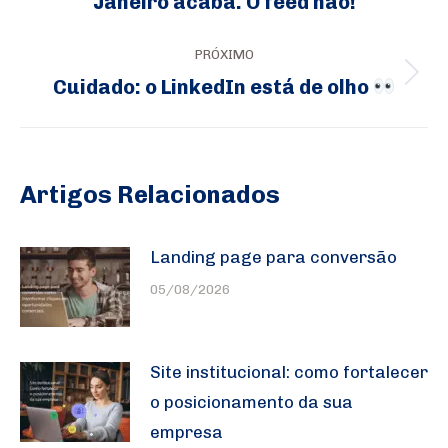
Janeiro acaba. O feed não!
Post
post:
anterior:
PRÓXIMO
Cuidado: o LinkedIn está de olho
Próximo
post:
Artigos Relacionados
Landing page para conversão
05/08/2026
Site institucional: como fortalecer
o posicionamento da sua
empresa