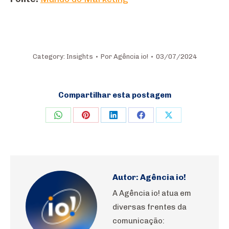
Category:
Insights
Por
Agência io!
03/07/2024
Compartilhar esta postagem
Share
Share
Share
Share
Share
on
on
on
on
on
WhatsApp
Pinterest
LinkedIn
Facebook
X
Autor:
Agência io!
A Agência io! atua em
diversas frentes da
comunicação: