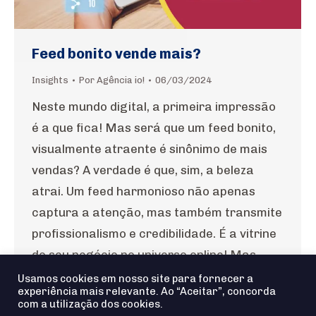
Feed bonito vende mais?
Insights
Por
Agência io!
06/03/2024
Neste mundo digital, a primeira impressão
é a que fica! Mas será que um feed bonito,
visualmente atraente é sinônimo de mais
vendas? A verdade é que, sim, a beleza
atrai. Um feed harmonioso não apenas
captura a atenção, mas também transmite
profissionalismo e credibilidade. É a vitrine
do seu negócio no universo online! Mas…
Usamos cookies em nosso site para fornecer a
experiência mais relevante. Ao “Aceitar”, concorda
com a utilização dos cookies.