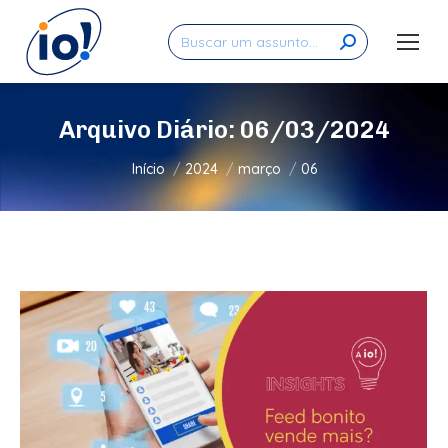
Search:
Arquivo Diário:
06/03/2024
Você está aqui:
Início
2024
março
06