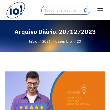
Search:
Arquivo Diário:
20/12/2023
Você está aqui:
Início
2023
dezembro
20