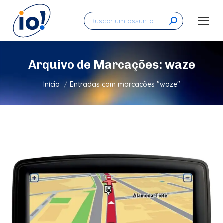
Search:
Arquivo de Marcações:
waze
Você está aqui:
Início
Entradas com marcações "waze"