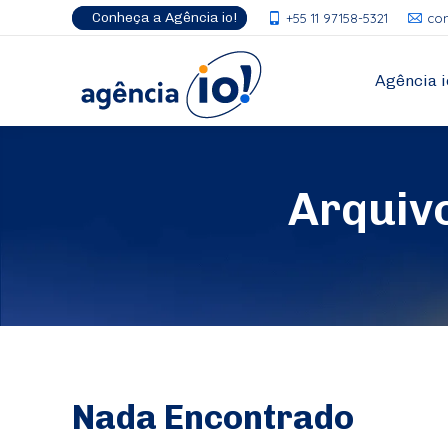
Conheça a Agência io!
+55 11 97158-5321
co
Agência i
Arquiv
Nada Encontrado