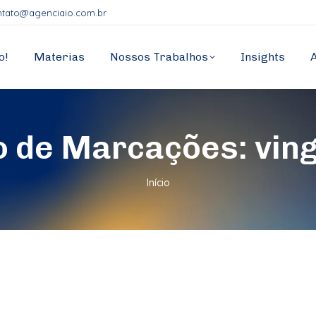
ntato@agenciaio.com.br
o!
Materias
Nossos Trabalhos
Insights
o de Marcações:
vin
Você está aqui:
Início