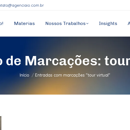
ntato@agenciaio.com.br
o!
Materias
Nossos Trabalhos
Insights
o de Marcações:
tour
Você está aqui:
Início
Entradas com marcações "tour virtual"