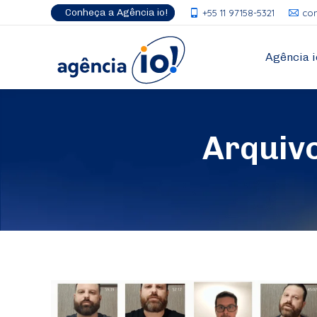
Conheça a Agência io!
+55 11 97158-5321
co
Agência i
Arquiv