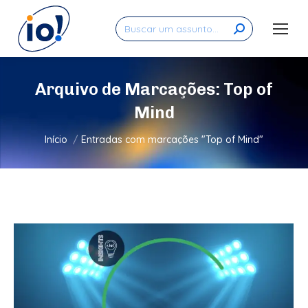
Search:
Arquivo de Marcações:
Top of
Mind
Você está aqui:
Início
Entradas com marcações "Top of Mind"