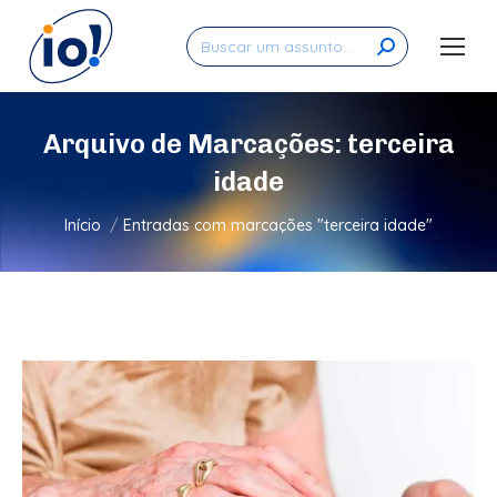
Search:
Arquivo de Marcações:
terceira
idade
Você está aqui:
Início
Entradas com marcações "terceira idade"