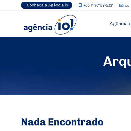
Conheça a Agência io!
+55 11 97158-5321
co
Agência i
Arq
Nada Encontrado