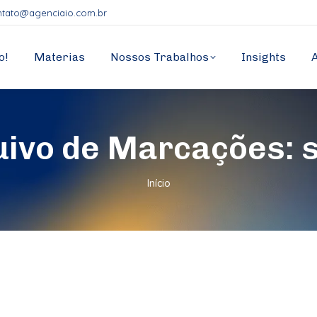
ntato@agenciaio.com.br
o!
Materias
Nossos Trabalhos
Insights
uivo de Marcações:
Você está aqui:
Início