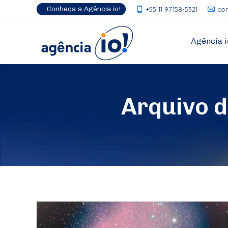
Conheça a Agência io!
+55 11 97158-5321
co
Agência i
Arquivo 