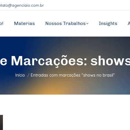
ntato@agenciaio.com.br
o!
Materias
Nossos Trabalhos
Insights
de Marcações:
shows
Você está aqui:
Início
Entradas com marcações "shows no brasil"