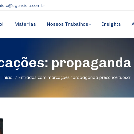
ntato@agenciaio.com.br
o!
Materias
Nossos Trabalhos
Insights
cações:
propaganda 
Você está aqui:
Início
Entradas com marcações "propaganda preconceituosa"