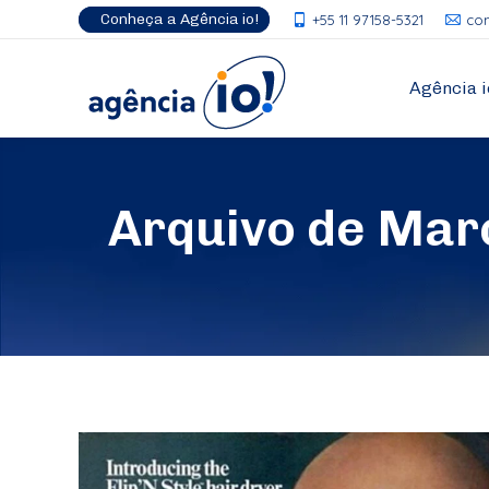
Conheça a Agência io!
+55 11 97158-5321
co
Agência i
Arquivo de Mar