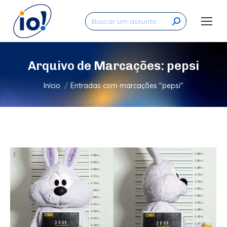
Search:
Arquivo de Marcações:
pepsi
Você está aqui:
Início
Entradas com marcações "pepsi"