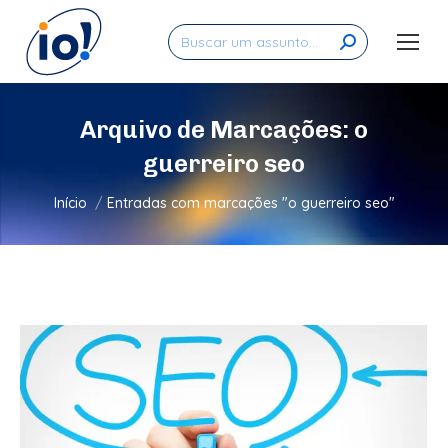
Search:
Arquivo de Marcações:
o
guerreiro seo
Você está aqui:
Início
Entradas com marcações "o guerreiro seo"