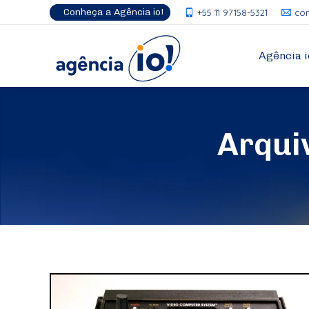
Conheça a Agência io!
+55 11 97158-5321
co
Agência i
Arqui