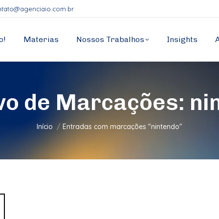
ntato@agenciaio.com.br
o!
Materias
Nossos Trabalhos
Insights
vo de Marcações:
ni
Você está aqui:
Início
Entradas com marcações "nintendo"