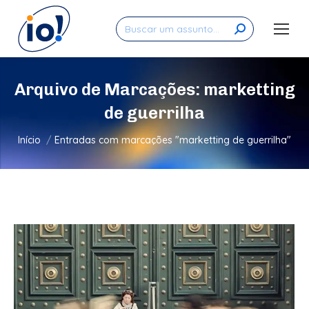
Search:
Arquivo de Marcações:
marketting
de guerrilha
Você está aqui:
Início
Entradas com marcações "marketting de guerrilha"