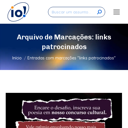
Search:
Arquivo de Marcações:
links
patrocinados
Você está aqui:
Início
Entradas com marcações "links patrocinados"