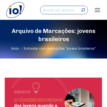
Search:
Arquivo de Marcações:
jovens
brasileiros
Você está aqui:
Início
Entradas com marcações "jovens brasileiros"