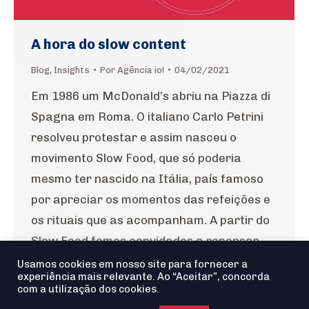
A hora do slow content
Blog
,
Insights
Por
Agência io!
04/02/2021
Em 1986 um McDonald’s abriu na Piazza di
Spagna em Roma. O italiano Carlo Petrini
resolveu protestar e assim nasceu o
movimento Slow Food, que só poderia
mesmo ter nascido na Itália, país famoso
por apreciar os momentos das refeições e
os rituais que as acompanham. A partir do
Slow Food fomos convidados a repensar…
Usamos cookies em nosso site para fornecer a
experiência mais relevante. Ao “Aceitar”, concorda
com a utilização dos cookies.