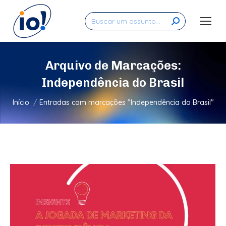
Search:
Arquivo de Marcações:
Independência do Brasil
Você está aqui:
Início
Entradas com marcações "Independência do Brasil"