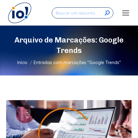
Search:
Arquivo de Marcações:
Google
Trends
Você está aqui:
Início
Entradas com marcações "Google Trends"