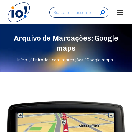
Search:
Arquivo de Marcações:
Google
maps
Você está aqui:
Início
Entradas com marcações "Google maps"