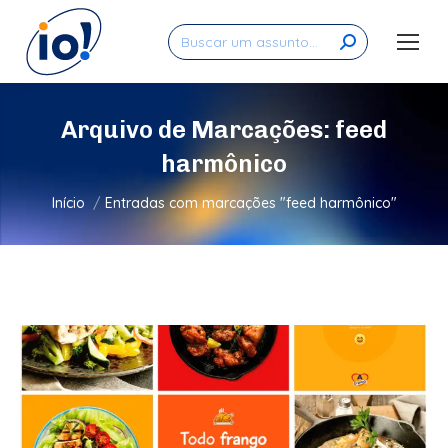
Search:
Arquivo de Marcações:
feed
harmônico
Você está aqui:
Início
Entradas com marcações "feed harmônico"