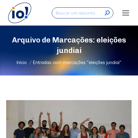
Search:
Arquivo de Marcações:
eleições
jundiai
Você está aqui:
Início
Entradas com marcações "eleições jundiai"